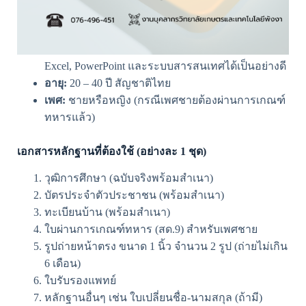
คุณสมบัติผู้สมัคร
วุฒิการศึกษา:
ปวส.
ขึ้นไป ทุกสาขาวิชา
ทักษะคอมพิวเตอร์:
สามารถใช้ Microsoft Word,
Excel, PowerPoint และระบบสารสนเทศได้เป็นอย่างดี
อายุ:
20 – 40 ปี สัญชาติไทย
เพศ:
ชายหรือหญิง (กรณีเพศชายต้องผ่านการเกณฑ์
ทหารแล้ว)
เอกสารหลักฐานที่ต้องใช้ (อย่างละ 1 ชุด)
วุฒิการศึกษา (ฉบับจริงพร้อมสำเนา)
บัตรประจำตัวประชาชน (พร้อมสำเนา)
ทะเบียนบ้าน (พร้อมสำเนา)
ใบผ่านการเกณฑ์ทหาร (สด.9) สำหรับเพศชาย
รูปถ่ายหน้าตรง ขนาด 1 นิ้ว จำนวน 2 รูป (ถ่ายไม่เกิน
6 เดือน)
ใบรับรองแพทย์
หลักฐานอื่นๆ เช่น ใบเปลี่ยนชื่อ-นามสกุล (ถ้ามี)