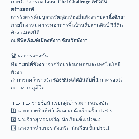
ภายใต้กิจกรรม
Local Chef Challenge ครัวถิ่น
สร้างสรรค์
การรังสรรค์เมนูจากวัตถุดิบท้องถิ่นพังงา “
ปลาฉิ้งฉ้าง
”
ภายในงานมหกรรมอาหารพื้นบ้านสืบสานศิลป์ วิถีถิ่น
พังงา
#เทสใต้
ณ
พิพิธภัณฑ์เมืองพังงา จังหวัดพังงา
🏆 ผลการแข่งขัน
ทีม
“เสน่ห์พังงา”
จากวิทยาลัยเกษตรและเทคโนโลยี
พังงา
สามารถคว้ารางวัล
รองชนะเลิศอันดับที่ 1
มาครองได้
อย่างภาคภูมิใจ
👩‍🍳👨‍🍳 รายชื่อนักเรียนผู้เข้าร่วมการแข่งขัน
1️⃣ นางสาวศรินทิพย์ เล็กมาก นักเรียนชั้น ปวช.3
2️⃣ นายจิรายุ หอมเจริญ นักเรียนชั้น ปวช.2
3️⃣ นางสาวน้ำเพชร สังเสริม นักเรียนชั้น ปวช.1