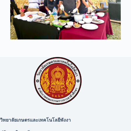
วิทยาลัยเกษตรและเทคโนโลยีพังงา