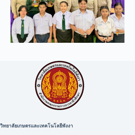
วิทยาลัยเกษตรและเทคโนโลยีพังงา