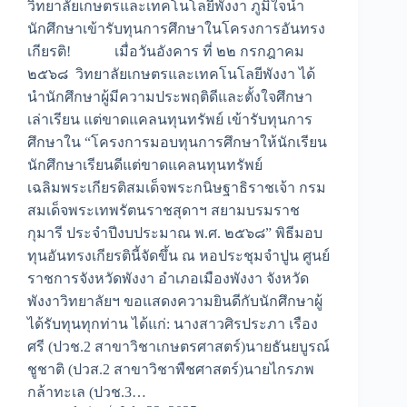
วิทยาลัยเกษตรและเทคโนโลยีพังงา ภูมิใจนำ
นักศึกษาเข้ารับทุนการศึกษาในโครงการอันทรง
เกียรติ! เมื่อวันอังคาร ที่ ๒๒ กรกฎาคม
๒๕๖๘ วิทยาลัยเกษตรและเทคโนโลยีพังงา ได้
นำนักศึกษาผู้มีความประพฤติดีและตั้งใจศึกษา
เล่าเรียน แต่ขาดแคลนทุนทรัพย์ เข้ารับทุนการ
ศึกษาใน “โครงการมอบทุนการศึกษาให้นักเรียน
นักศึกษาเรียนดีแต่ขาดแคลนทุนทรัพย์
เฉลิมพระเกียรติสมเด็จพระกนิษฐาธิราชเจ้า กรม
สมเด็จพระเทพรัตนราชสุดาฯ สยามบรมราช
กุมารี ประจำปีงบประมาณ พ.ศ. ๒๕๖๘” พิธีมอบ
ทุนอันทรงเกียรตินี้จัดขึ้น ณ หอประชุมจำปูน ศูนย์
ราชการจังหวัดพังงา อำเภอเมืองพังงา จังหวัด
พังงาวิทยาลัยฯ ขอแสดงความยินดีกับนักศึกษาผู้
ได้รับทุนทุกท่าน ได้แก่: นางสาวศิรประภา เรือง
ศรี (ปวช.2 สาขาวิชาเกษตรศาสตร์)นายธันยบูรณ์
ชูชาติ (ปวส.2 สาขาวิชาพืชศาสตร์)นายไกรภพ
กล้าทะเล (ปวช.3…